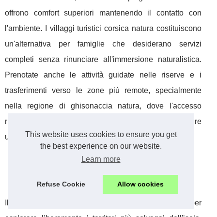
offrono comfort superiori mantenendo il contatto con
l'ambiente. I villaggi turistici corsica natura costituiscono
un'alternativa per famiglie che desiderano servizi
completi senza rinunciare all'immersione naturalistica.
Prenotate anche le attività guidate nelle riserve e i
trasferimenti verso le zone più remote, specialmente
nella regione di ghisonaccia natura, dove l'accesso
richiede spesso organizzazione anticipata per garantire
This website uses cookies to ensure you get
un'esperienza ottimale.
the best experience on our website.
Learn more
Organizzare i trasporti per raggiungere la natura
selvaggia corsica
Refuse Cookie
Allow cookies
Il noleggio auto rappresenta la soluzione migliore per