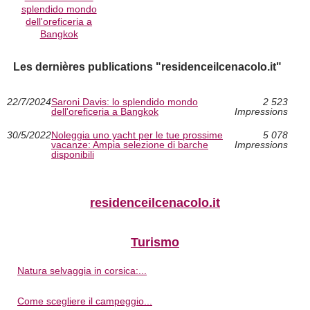
splendido mondo
dell'oreficeria a
Bangkok
Les dernières publications "residenceilcenacolo.it"
22/7/2024
Saroni Davis: lo splendido mondo
2 523
dell'oreficeria a Bangkok
Impressions
30/5/2022
Noleggia uno yacht per le tue prossime
5 078
vacanze: Ampia selezione di barche
Impressions
disponibili
residenceilcenacolo.it
Turismo
Natura selvaggia in corsica:...
Come scegliere il campeggio...