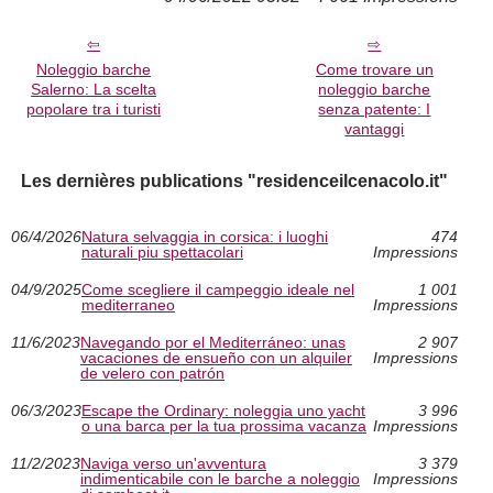
Noleggio barche
Come trovare un
Salerno: La scelta
noleggio barche
popolare tra i turisti
senza patente: I
vantaggi
Les dernières publications "residenceilcenacolo.it"
06/4/2026
Natura selvaggia in corsica: i luoghi
474
naturali piu spettacolari
Impressions
04/9/2025
Come scegliere il campeggio ideale nel
1 001
mediterraneo
Impressions
11/6/2023
Navegando por el Mediterráneo: unas
2 907
vacaciones de ensueño con un alquiler
Impressions
de velero con patrón
06/3/2023
Escape the Ordinary: noleggia uno yacht
3 996
o una barca per la tua prossima vacanza
Impressions
11/2/2023
Naviga verso un'avventura
3 379
indimenticabile con le barche a noleggio
Impressions